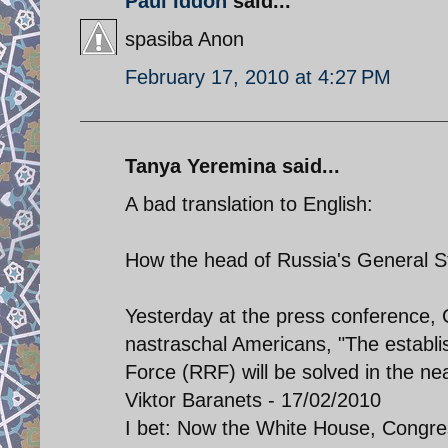
Paul Iddon
said...
spasiba Anon
February 17, 2010 at 4:27 PM
Tanya Yeremina said...
A bad translation to English:
How the head of Russia's General S
Yesterday at the press conference, 
nastraschal Americans, "The establ
Force (RRF) will be solved in the nea
Viktor Baranets - 17/02/2010
I bet: Now the White House, Congre