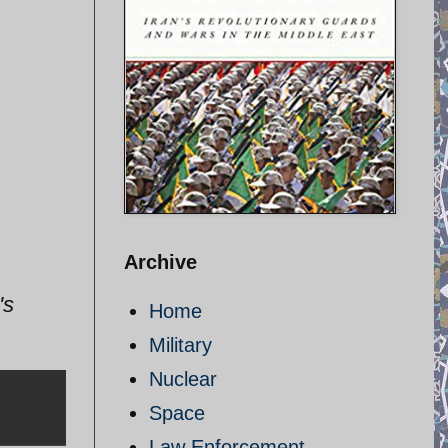
Archive
's
Home
Military
Nuclear
Space
Law Enforcement