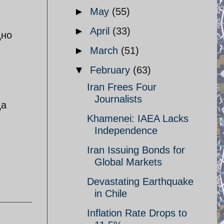
►
May
(55)
►
April
(33)
дно
►
March
(51)
▼
February
(63)
Iran Frees Four
Journalists
да
Khamenei: IAEA Lacks
Independence
Iran Issuing Bonds for
Global Markets
Devastating Earthquake
in Chile
Inflation Rate Drops to