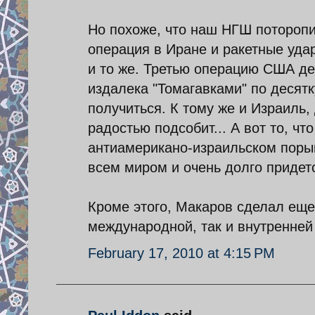
Но похоже, что наш НГШ потороп
операция в Иране и ракетные удар
и то же. Третью операцию США де
издалека "Томагавками" по десятк
получиться. К тому же и Израиль,
радостью подсобит... А вот то, чт
антиамерикано-израильском порыве
всем миром и очень долго придется
Кроме этого, Макаров сделал еще
международной, так и внутренней
February 17, 2010 at 4:15 PM