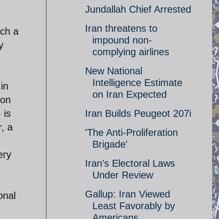
Jundallah Chief Arrested
Iran threatens to
uch a
impound non-
y
complying airlines
New National
Intelligence Estimate
in
on Iran Expected
ion
 is
Iran Builds Peugeot 207i
r, a
'The Anti-Proliferation
Brigade'
ery
Iran’s Electoral Laws
Under Review
Gallup: Iran Viewed
onal
Least Favorably by
Americans