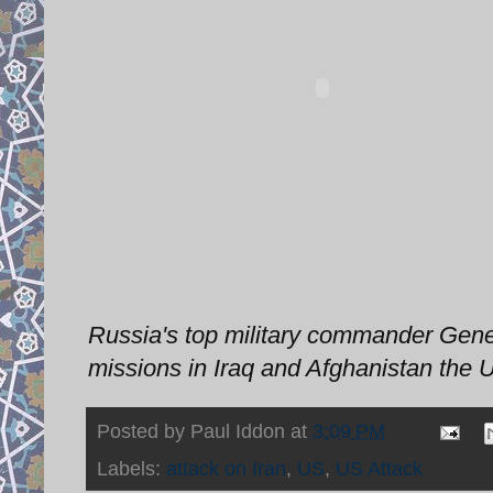
Russia's top military commander General
missions in Iraq and Afghanistan the U
Posted by
Paul Iddon
at
3:09 PM
Labels:
attack on Iran
,
US
,
US Attack