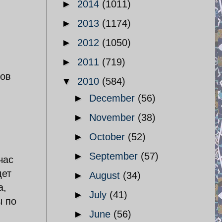
►
2014
(1011)
►
2013
(1174)
►
2012
(1050)
►
2011
(719)
ров
▼
2010
(584)
►
December
(56)
►
November
(38)
►
October
(52)
►
September
(57)
час
дет
►
August
(34)
а,
►
July
(41)
ы по
►
June
(56)